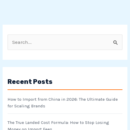
S
e
a
r
Recent Posts
c
h
How to Import from China in 2026: The Ultimate Guide
f
for Scaling Brands
o
r
The True Landed Cost Formula: How to Stop Losing
Money on Import Fees