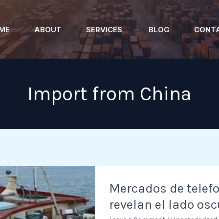
ME
ABOUT
SERVICES
BLOG
CONT
Import from China
Mercados
Mercados de telefo
de
revelan el lado osc
telefonía
móvil